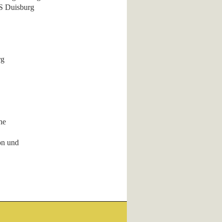
, IPAS Duisburg
rg
he
on und